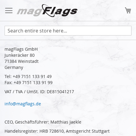
Skip
to
My
Content
magFlags GmbH
Junkeräcker 80
71384 Weinstadt
Germany
Tel: +49 7151 133 91 49
Fax: +49 7151 133 91 99
VAT / TVA / UmSt. ID: DE815041217
info@magflags.de
CEO, Geschäftsführer: Matthias Jaekle
Handelsregister: HRB 728610, Amtsgericht Stuttgart